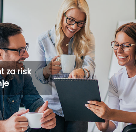
ltant za risk
liranje