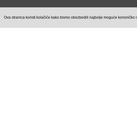
Ova stranica koristi kolačiće kako bismo obezbedili najbolje moguće 
Powered by
One Assessment
2025. |
Priv