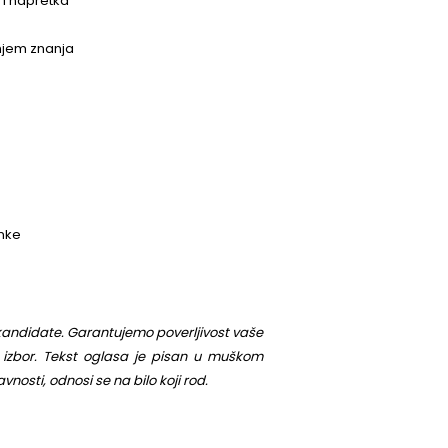
šnoj si godini studija iz oblasti primenjene matematike,
nih informacionih sistema, ekonomije ili sličnog usmerenja
izika je prednost, ali nije obavezno
ka i imaš odlično tehničko poznavanje T-SQL i Python
atistika, stohastička analiza i ekonometrija
/B2 nivo)
ao pokretače ideja i napretka
kasnih rešenja
 za učenjem i deljenjem znanja
k radnog vremena
ja
dnim učinkom