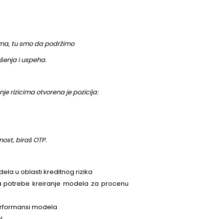
nim i održivim idejama, tu smo da podržimo
žemo do najboljih rešenja i uspeha.
 Sektor za upravljanje rizicima otvorena je pozicija:
a oblikuješ budućnost, biraš OTP.