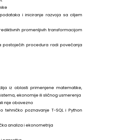
a prediktivnih modela u oblasti kreditnog rizika
deep learninga za potrebe kreiranje modela za procenu
edovno praćenje performansi modela
taka pomoću MS SQL
te data mining tehnike
ta i dostupnosti podataka i iniciranje razvoja sa ciljem
je novog skupa prediktivnih promenljivih transformacijom
uirana optimizacija postojećih procedura radi povećanja
 stabilnosti modela
a modele