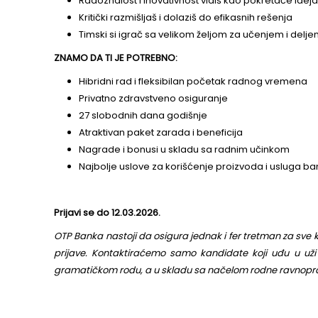
Imaš završen fakultet / na zavr
informacionih tehnologija, poslov
Iskustvo u modeliranju kreditnog r
Razumeš relacione baze podata
programiranja
Veoma te zanimaju verovatnoća, st
Odlično govoriš engleski jezik (B1
Radoznalost i inovativnost vidiš k
Kritički razmišljaš i dolaziš do efi
Timski si igrač sa velikom željom
ZNAMO DA TI JE POTREBNO:
Hibridni rad i fleksibilan početa
Privatno zdravstveno osiguranje
27 slobodnih dana godišnje
Atraktivan paket zarada i benefici
Nagrade i bonusi u skladu sa ra