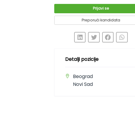
Prijavi se
Preporuči kandida
Detalji pozicije
Beograd
Novi Sad