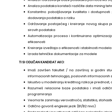
Razvoj, monitoring i implementacij
Razvoj i unapređenje koncepta 
rizika
Revizija i backtesting modela, r
Analiza i održavanje baze poda
Analiza podataka koristeći različi
Konstantno poboljšavanje kvalite
dodavanja podataka o riziku
Održavanje postojećeg i kreiran
sirovih podataka
Automatizacija procesa i kontin
efikasnosti
Kreiranje izveštaja o efikasnosti i
Izrada tehničke dokumentacije z
TI SI ODLIČAN KANDIDAT AKO
: